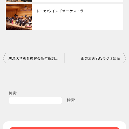
トニカ•ウインドオーケストラ
投
駒澤大学教育後援会新年賀詞交歓会
山梨放送YBSラジオ出演
稿
ナ
ビ
検索
ゲ
検索
ー
シ
ョ