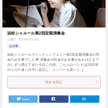
浜松シャルール第2回定期演奏会
公開日：
2024年4月30日
お仕事
浜松シャルールウインドシンフォニー第2回定期演奏会の司
会のお仕事でした
演奏会の司会のお仕事がおかげさまで
少しずつ増えてきた今日この頃。こちらのバンドは2022年
のコロナ真っ只中に設立し、メンバーも若い […]
続きを読む
Tweet