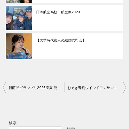
日本航空高校・航空祭2023
【大学時代友人の結婚式司会】
投
新商品グランプリ2026春夏 発表会のMC
おそき青樹ウインドアンサンブル演奏会
稿
ナ
ビ
検索
ゲ