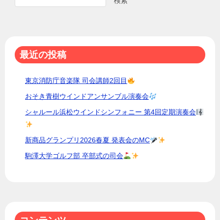
検索
ー
シ
ョ
最近の投稿
ン
東京消防庁音楽隊 司会講師2回目
おそき青樹ウインドアンサンブル演奏会
シャルール浜松ウインドシンフォニー 第4回定期演奏会
新商品グランプリ2026春夏 発表会のMC
駒澤大学ゴルフ部 卒部式の司会