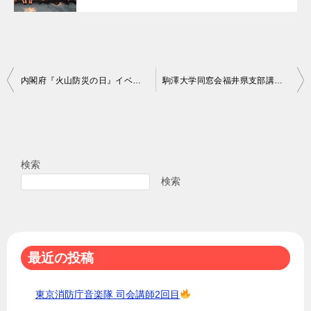
投
内閣府『火山防災の日』イベント
駒澤大学同窓会福井県支部講演会
稿
ナ
ビ
検索
ゲ
検索
ー
シ
ョ
最近の投稿
ン
東京消防庁音楽隊 司会講師2回目