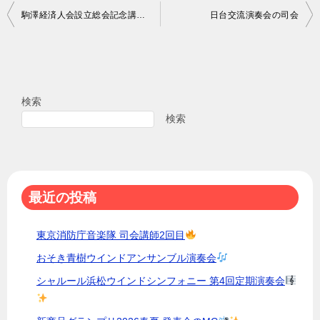
投
駒澤経済人会設立総会記念講演会
日台交流演奏会の司会
稿
ナ
ビ
検索
ゲ
検索
ー
シ
ョ
最近の投稿
ン
東京消防庁音楽隊 司会講師2回目
おそき青樹ウインドアンサンブル演奏会
シャルール浜松ウインドシンフォニー 第4回定期演奏会