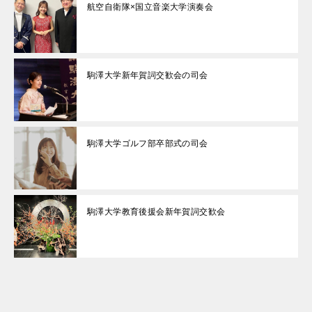
航空自衛隊×国立音楽大学演奏会
駒澤大学新年賀詞交歓会の司会
駒澤大学ゴルフ部卒部式の司会
駒澤大学教育後援会新年賀詞交歓会