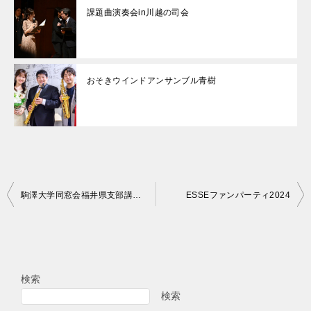
課題曲演奏会in川越の司会
おそきウインドアンサンブル青樹
投
駒澤大学同窓会福井県支部講演会
ESSEファンパーティ2024
稿
ナ
ビ
検索
ゲ
検索
ー